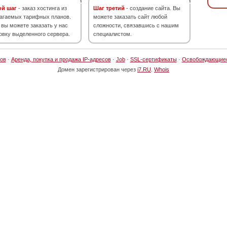
ой шаг
- заказ хостинга из
Шаг третий
- создание сайта. Вы
агаемых тарифных планов.
можете заказать сайт любой
 вы можете заказать у нас
сложности, связавшись с нашим
овку выделенного сервера.
специалистом.
ов
·
Аренда, покупка и продажа IP-адресов
·
Job
·
SSL-сертификаты
·
Освобождающие
Домен зарегистрирован через
i7.RU
.
Whois