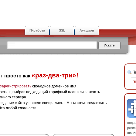
IT-работа
SSL
Аукцион
W
«раз-два-три»!
т просто как
зарегистрировать
свободное доменное имя.
остинг, выбрав подходящий тарифный план или заказать
енного сервера.
оздание сайта у нашего специалиста. Мы можем предложить
йта любой сложности.
пода
регис
шанс