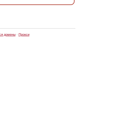
ся домены
·
Прокси